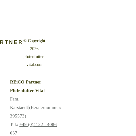
© Copyright
ARTNER
2026
pfotenfutter-
vital.com
REiCO Partner
Pfotenfutter-Vital
Fam.
Karstaedt
(Beraternummer:
395573)
Tel.:
+49 (0)4122 - 4086
037