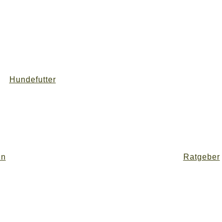
Hundefutter
en
Ratgeber