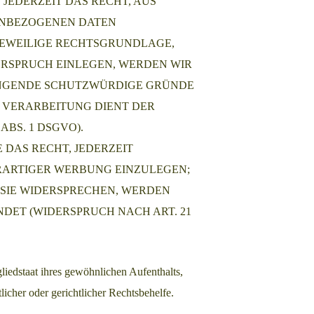
 JEDERZEIT DAS RECHT, AUS
NENBEZOGENEN DATEN
 JEWEILIGE RECHTSGRUNDLAGE,
ERSPRUCH EINLEGEN, WERDEN WIR
WINGENDE SCHUTZWÜRDIGE GRÜNDE
E VERARBEITUNG DIENT DER
BS. 1 DSGVO).
DAS RECHT, JEDERZEIT
RARTIGER WERBUNG EINZULEGEN;
 SIE WIDERSPRECHEN, WERDEN
ET (WIDERSPRUCH NACH ART. 21
iedstaat ihres gewöhnlichen Aufenthalts,
icher oder gerichtlicher Rechtsbehelfe.