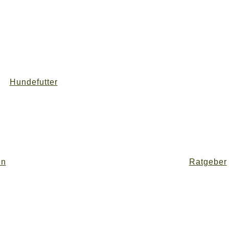
Hundefutter
en
Ratgeber