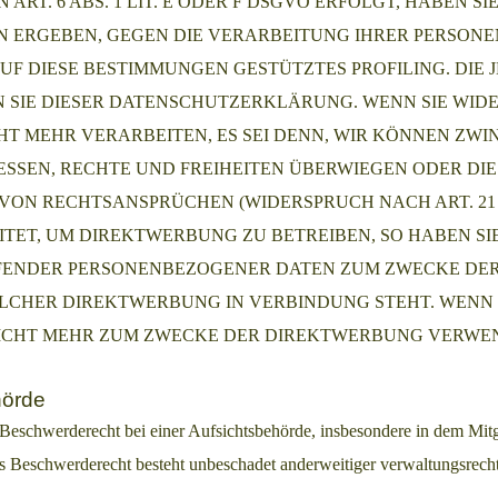
. 6 ABS. 1 LIT. E ODER F DSGVO ERFOLGT, HABEN SIE
ION ERGEBEN, GEGEN DIE VERARBEITUNG IHRER PERSO
AUF DIESE BESTIMMUNGEN GESTÜTZTES PROFILING. DIE
 SIE DIESER DATENSCHUTZERKLÄRUNG. WENN SIE WID
HT MEHR VERARBEITEN, ES SEI DENN, WIR KÖNNEN Z
RESSEN, RECHTE UND FREIHEITEN ÜBERWIEGEN ODER DI
N RECHTSANSPRÜCHEN (WIDERSPRUCH NACH ART. 21 A
T, UM DIREKTWERBUNG ZU BETREIBEN, SO HABEN SIE 
FFENDER PERSONENBEZOGENER DATEN ZUM ZWECKE DE
 SOLCHER DIREKTWERBUNG IN VERBINDUNG STEHT. WENN
ICHT MEHR ZUM ZWECKE DER DIREKTWERBUNG VERWEND
hörde
eschwerderecht bei einer Aufsichtsbehörde, insbesondere in dem Mitgl
s Beschwerderecht besteht unbeschadet anderweitiger verwaltungsrechtl