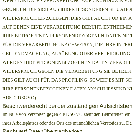
WENN DIE DATENVERARBEITUNG AUF GRUNDLAGE VON ART
GRÜNDEN, DIE SICH AUS IHRER BESONDEREN SITUAT
WIDERSPRUCH EINZULEGEN; DIES GILT AUCH FÜR EIN 
AUF DENEN EINE VERARBEITUNG BERUHT, ENTNEHMEN
IHRE BETROFFENEN PERSONENBEZOGENEN DATEN NIC
FÜR DIE VERARBEITUNG NACHWEISEN, DIE IHRE INTE
GELTENDMACHUNG, AUSÜBUNG ODER VERTEIDIGUNG VO
WERDEN IHRE PERSONENBEZOGENEN DATEN VERARBEITE
WIDERSPRUCH GEGEN DIE VERARBEITUNG SIE BETRE
DIES GILT AUCH FÜR DAS PROFILING, SOWEIT ES MIT
IHRE PERSONENBEZOGENEN DATEN ANSCHLIESSEND N
ABS. 2 DSGVO).
Beschwerderecht bei der zuständigen Aufsichtsbe
Im Falle von Verstößen gegen die DSGVO steht den Betroffenen ein B
ihres Arbeitsplatzes oder des Orts des mutmaßlichen Verstoßes zu. Da
Recht auf Datenübertragbarkeit